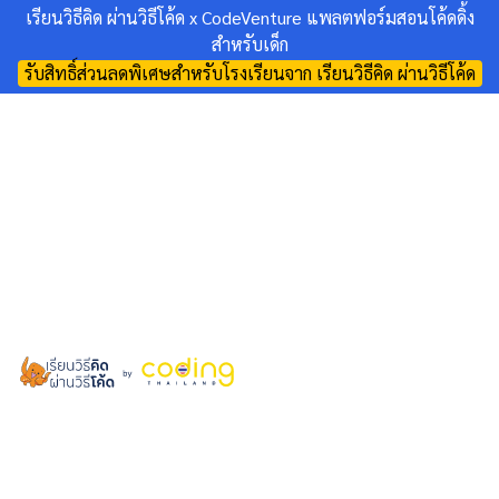
เรียนวิธีคิด ผ่านวิธีโค้ด x CodeVenture แพลตฟอร์มสอนโค้ดดิ้ง
สำหรับเด็ก
รับสิทธิ์ส่วนลดพิเศษสำหรับโรงเรียนจาก เรียนวิธีคิด ผ่านวิธีโค้ด